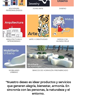
SOUVENIRS
JOYAS ARTE
DISEÑO
PERSONALIZADOS
ARQUITECTURA E
ARTE Y CREATIVIDAD
MIDÚA Y SU
INTERIORISMO
MUNDO FELIZ
MOBILIARIO
BANCOS DE HORMIGÓN PREFABRICADO
URBANO
"Nuestro deseo es idear productos y servicios
que generen alegría, bienestar, armonía. En
sincronía con las personas, la naturaleza y el
entorno.