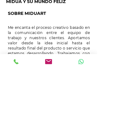
MIDÚA Y SU MUNDO FELIZ
SOBRE MIDUART
Me encanta el proceso creativo basado en
la comunicación entre el equipo de
trabajo y nuestros clientes. Aportamos
valor desde la idea inicial hasta el
resultado final del producto o servicio que
estamos desarrollando. Trabajamos con
esmero y dedicación para que los
resultados sean los esperados por todos.
Nos gusta la Creatividad, el Diseño y el
Arte. Nuestra misión es servir desde el
amor y compartir con amor nuestros
talentos. Queremos ver el cambio en el
mundo. Esta es la fuerza que mueve
nuestros corazones.
Mireya Duart
CONTACTO